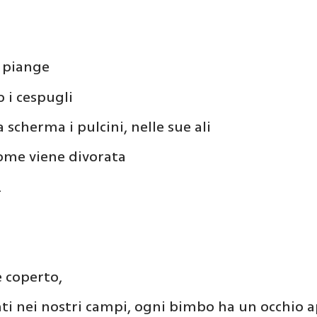
e piange
o i cespugli
 scherma i pulcini, nelle sue ali
come viene divorata
.
e coperto,
enti nei nostri campi, ogni bimbo ha un occhio a