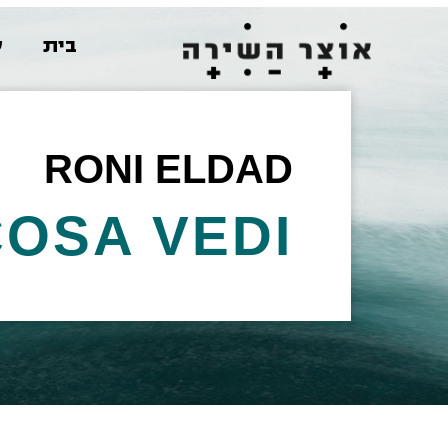
בית
ש
RONI ELDAD
COSA VEDI