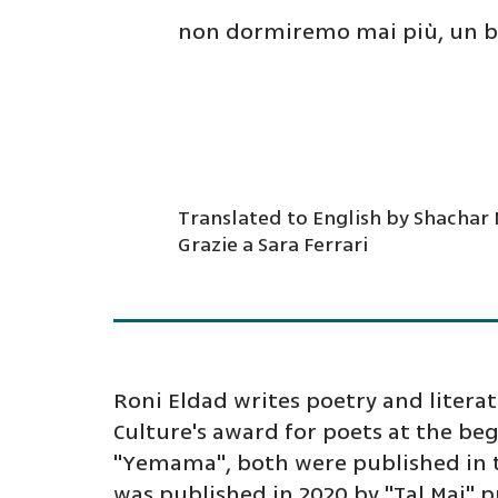
non dormiremo mai più, un bui
Translated to English by Shachar
Grazie a Sara Ferrari
Roni Eldad writes poetry and literatu
Culture's award for poets at the beg
"Yemama", both were published in th
was published in 2020 by "Tal Mai" 