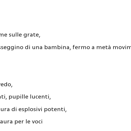
me sulle grate,
sseggino di una bambina, fermo a metà movi
vedo,
i, pupille lucenti,
aura di esplosivi potenti,
aura per le voci