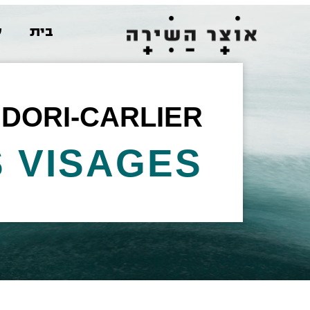
בית
ש
DORI-CARLIER
 VISAGES