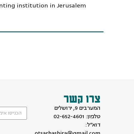
anting institution in Jerusalem
צרו קשר
המערבים 9, ירושלים
טלפון:
02-652-4601
דוא״ל:
otsarhashira@gmail.com