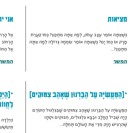
מציאות
אני י
כְּשֶׁאַתָּה אוֹמֵר עֶצֶב עָמֹק, לְמָה אַתָּה מִתְכַּוֵּן? כְּמוֹ קַעֲרַת
אֶל הָרְחו
מָרָק אוֹ כְּמוֹ יָם? כְּשֶׁאַתָּה אוֹמֵר שִׂמְחָה גְּדוֹלָה לְמָה אַתָּה
הָרְחוֹב ה
מִתְכַּוֵּן?…
אֶל הַחוֹ
המשך
המשך
*[הַמַּעֲשִׂיָּה עַל הַבַּרְנוּן שֶׁאָהַב צִמּוּקִים]
*[הַיַּל
לַחֲווֹ
הַמַּעֲשִׂיָּה עַל הַבַּרְנוּן שֶׁאָהַב צִמּוּקִים שֶׁבַּגִּלְגּוּל הַקּוֹדֵם
הָיָה שְׁבִיל הֶחָלָב וּבַבָּא גִּלְגּוּלִים, חִבּוּקִים וּסְתָו
הַיַּלְדָּה
שֶׁהִרְגִּישׁ חָזָק מִדַּי אֶת הָעוֹלָם תְּחִלָּה…
תְּקוֹשֵׁש