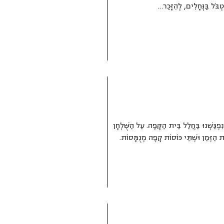
ְבֹּל בַּנְּחָלִים, לְהִזָּכֵר…
ִפְגַּשְׁנוּ בַּחֲלַל בֵּית הַקָּפֶה. עַל הַשֻּׁלְחָן
ת הַזְּמַן וּשְׁתֵּי כּוֹסוֹת קָפֶה מְנֻמָּסוֹת.