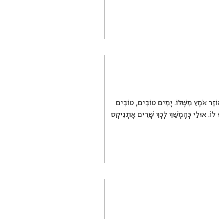
 אוֹזֵר אֹמֶץ מִשֶּׁלּוֹ. יָמִים טוֹבִים, טוֹבִים
 לוֹ. אוּלַי כְּהֶמְשֵׁךְ לְכָךְ שָׁרִים אֶתְנִיקְס