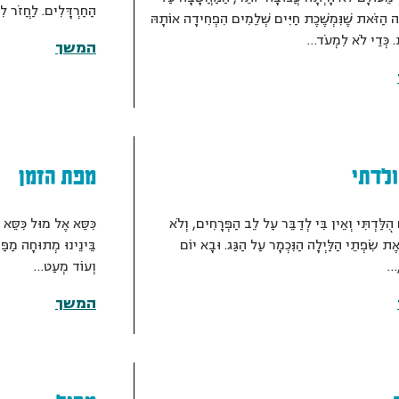
הַחַרְדָּלִים. לַחֲזֹר לִט
ָׁה הַזֹּאת שֶׁנִּמְשֶׁכֶת חַיִּים שְׁלֵמִים הִפְחִידָה אוֹתָהּ
. כְּדֵי לֹא לִמְעֹד…
המשך
ולדתי
מפת הזמן
הֻלַּדְתִּי וְאֵין בִּי לְדַבֵּר עַל לֵב הַפְּרָחִים, וְלֹא
כִּסֵּא אֶל מוּל כִּסֵּא נ
ת שִׂפְתֵי הַלַּיְלָה הַנִּכְמָר עַל הַגַּג. וּבָא יוֹם
בֵּינֵינוּ מְתוּחָה מַפַּ
,…
וְעוֹד מְעַט…
המשך