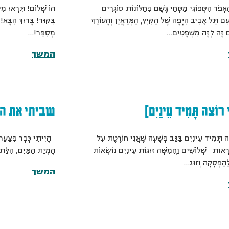
אָפֹר הַסְּפוֹגִי מַטְּחֵי גֶּשֶׁם בַּחַלּוֹנוֹת סוֹגְרִים
הוֹ שָׁלוֹם! תִּרְאוּ מִי
עִם תֵּל אָבִיב הַיָּפָה שֶׁל הַקַּיִץ, הַמְּרַאֲיֵן וְהָעוֹרֵךְ
בִּקּוּר! בָּרוּךְ הַבָּא
 זֶה לְזֶה מִשְׁפָּטִים…
מְסַפֵּר!…
המשך
י רוֹצה תָּמִיד עֵינַיִם]
שביתי את המ
ה תָּמִיד עֵינַיִם בַּגַּב בְּשָׁעָה שֶׁאֲנִי חוֹרֶטֶת עַל
הָיִיתִי כְּבָר בַּצַּעַר
רְאות שְׁלוֹשִׁים וַחֲמִשָּׁה זוּגוֹת עֵינַיִם נוֹשְׂאוֹת
הֶמְיַת הַמַּיִם, הִלַּ
לַהַפְסָקָה וְזוּג…
המשך