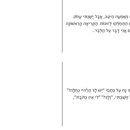
 נִשְׁמְעָה הֵיטֵב, אֲבָל יָשַׁנְתִּי עָמֹק.
ָּם הִתְחַלְּקוּ לְזוּגוֹת. הַקְּרִיאָה הָרִאשׁוֹנָה
ּם אֲנִי דָּבָר עַל הַלְּבַד…
ךְ נָח עַל כְּתֵפִי "יֵשׁ לָךְ הַוִיֵ֘ה* כְּחֻלָּה?"
הֵשַׁבְתִּי, "וְלָךְ?" "לִי אֵין כְּתֹבֶת",