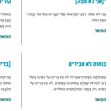
*[אני לא מפה]
קורים
אֲנִי לֹא מִפֹּה. רִגְעֵי הַוַּדָּאוּת שֶׁלִּי קְצָרִים כְּמוֹ אוֹר בַּחֲדַר
בְּאוֹתוֹ 
הַמַּדְרֵגוֹת.
הָאֲדָמָה א
הִיא נָשְ
המשך
המשך
כוחות לא סבירים
[בדיד
בַּמַּחְלָקָה הַפְּסִיכִיאַטְרִית לֹא מְדַבְּרִים עַל נִסִּים בְּקוֹל
שְׁרִיקַת 
רָם. לַמְרוֹת שֶׁכֻּלָּם עֲסוּקִים בַּמָּשִׁיחַ, לֹא מְדַבְּרִים עַל
מִתּוֹךְ הַ
נִסִּים. רַק בֶּחָצֵר מִתְלַחֲשִׁים הַחוֹלִים…
הַלְּבָנָה
המשך
המשך