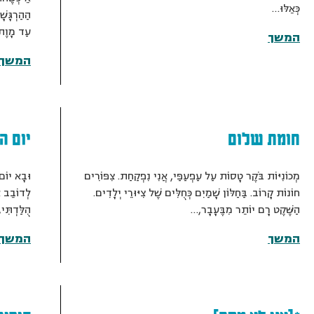
כְּאֵלּוּ…
הַהַרְגָּש
עַד מָוֶת
המשך
המשך
חומת שלום
יום ה
מְכוֹנִיּוֹת בֹּקֶר טָסוֹת עַל עַפְעַפַּי, אֲנִי נִפְקַחַת. צִפּוֹרִים
וּבָא יוֹם 
חוֹנוֹת קָרוֹב. בַּחַלּוֹן שָׁמַיִם כְּחֻלִּים שֶׁל צִיּוּרֵי יְלָדִים.
לְדוֹבֵב אֶ
הַשֶּׁקֶט רָם יוֹתֵר מִבֶּעָבָר,…
הֻלַּדְתִּי
המשך
המשך