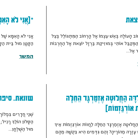
וצאת
*[אֲנִי לֹא הָאִמ
ֹב הָעוֹלֶה בְּאֵשׁ עַצְמוֹ אֶל הָרְחוֹב הַמִּתְגּוֹלֵל בְּצֵל
אֲנִי לֹא הָאִמָּא שֶׁל ה
ַמְּקַבֵּל אוֹתִי בְּמוּזִיקַת בַּרְזֶל יוֹצֵאת אֶל הַחֻרְבוֹת
הַקָּטָן מוּל בֵּית הַקּ
ר אֶל…
המשך
ְדָּה הַחֲלוּטָה אֶזְמַרְגָּד הֵחֵלָּה
שונאת. סיפו
ת אוֹרְגַּזְמוֹת]
שְׁנֵי חֲדָרִים בִּפְלוֹרֶ
הַסָּלוֹן הוֹלֵךְ רָכִיל; 
 הַחֲלוּטָה אֶזְמַרְגָּד הֵחֵלָּה לַחֲווֹת אוֹרְגַּזְמוֹת אֵיךְ
מוּל הַשֻּׁלְחָן…
ׁ עֶזְרָה מֵהוֹרֶיהָ? וְהֵם גִּדְּמִים הִיא בִּקְשָׁה מֵהֶם