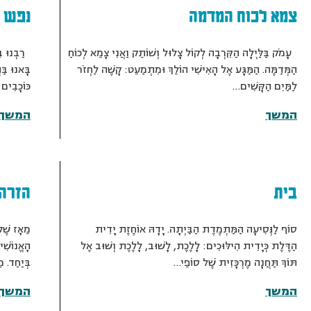
צמא לכוח המדמה
נפש 
עָמֹק בַּלַּיְלָה הַקִּרְבָה לְקוֹל צָלוּל וְשׁוֹתֵק וַאֲנִי צָמֵא לְכוֹחַ
רַבְנוּ בַּ
הַמְּדַמֶּה. הַמַּגָּע אֶל הָאִישִׁי הוֹלֵךְ וּמִתְמַעֵט: קָשֶׁה לַחְזֹר
בָּאנוּ בַּ
לַמַּיִם הַקָּשִׁים…
כּוֹכָבִים 
המשך
המשך
בית
הזרה
סוֹף לַנְּסִיעָה הַמַּתְמֶדֶת הַבַּיְתָה. יָדָהּ אוֹחֶזֶת יָדִית
מֵאָז שֶׁלּ
הַדֶּלֶת כְּיָדִית הִילּוּכִים: לָלֶכֶת, לָשׁוּב, לָלֶכֶת וְשׁוּב אֶל
הָאֱנוֹשִׁי
תּוֹךְ תַּחֲנָה מֶרְכָּזִית שֶׁל סוֹפֵי…
בְּיַחַד. 
המשך
המשך