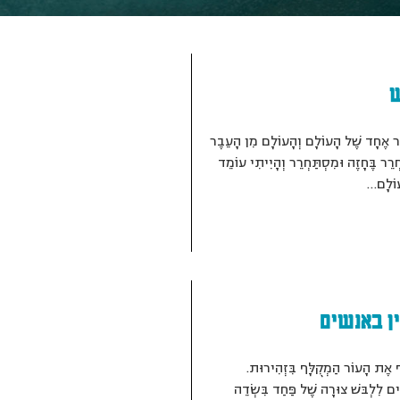
ֶר אֶחָד שֶׁל הָעוֹלָם וְהָעוֹלָם מִן הָעֵבֶר
ְרֵר בֶּחָזֶה וּמִסְתַּחְרֵר וְהָיִיתִי עוֹמֵד
עוֹלָם…
ן באנשים
ף אֶת הָעוֹר הַמְקֻלָּף בִּזְהִירוּת.
ִים לִלְבּשׁ צוּרָה שֶׁל פַּחַד בִּשְׂדֵה