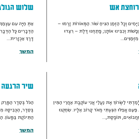
רוחצת אש
שלוש הגולג
יָּמִים וְכָל הַזְּמַן הִגִּיחַ שׁוֹר. הַמְּאוֹרוֹת זָרְמוּ –
אַתְּ חַיָּה עִם עַצְמֵךְ 
נְּפָשׁוֹת וְכִבִּינוּ אוֹתָן; פָּתַחְנוּ דֶּלֶת – רִצְּדוּ
הַדְּבָרִים כָּל הַדְּבָרִ
מִזְּמַנִּים…
דֶּרֶךְ אַכְזָרִית…
המשך
שיר הרגעה ק
ָמַדְתִּי לַשְּׂרוֹךְ אֶת נַעֲלַי אֲנִי עוֹקֶבֶת אַחֲרֵי הַמִּין
הַכֹּל בְּסֵדֶר הַמָּרַק ע
. פַּעַם אֲפִלּוּ הִגַּעְתִּי מְאֹד קָרוֹב אֵלָיו. שִׂחַקְנוּ
בְּסֵדֶר, הַכְּבִיסָה מִ
מַחֲבוֹאִים, תּוֹפֶסֶת,…
הַתִּינֹקֶת בַּמָּעוֹן. הַ
המשך