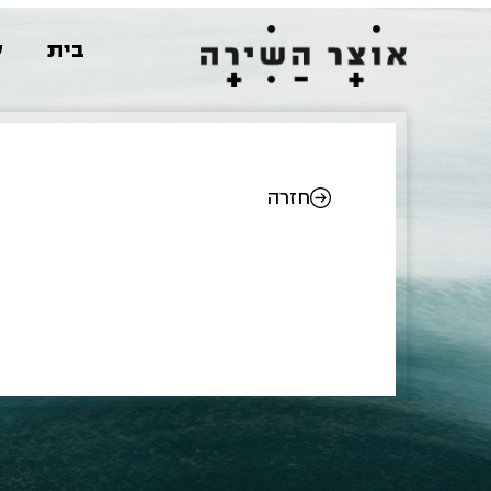
בית
ש
חזרה