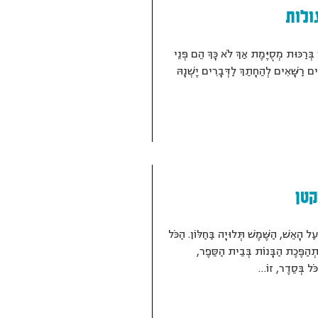
ולות
בְּרַכּוּת מְסֻיֶּמֶת אַךְ לֹא כָּךְ הֵם פְּנֵי
ים רַשָּׁאִים לְהֵחָתֵךְ לַדְּבָרִים יֶשְׁנָהּ
טן
ַל הָאֵשׁ, הַשֶּׁמֶשׁ תְּלוּיָה בַּחַלּוֹן. הַכֹּל
תְהַפֶּכֶת הַבָּנוֹת בְּבֵית הַסֵּפֶר,
כֹּל בְּסֵדֶר, זוֹ…