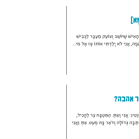
ָּא]
ָאִישׁ שֶׁיּוֹשֵׁב וְצוֹעֵק מֵעֵבֶר לַכְּבִישׁ
ָפֶה, אֲנִי לֹא יָלַדְתִּי אוֹתוֹ אָז אֶל מִי…
ר אהבה?
נְטִין: אֲנִי וְאַתְּ. הַמִּטְבָּח צַר לְהָכִיל,
תֵּבָה גְּדוֹלָה וְדֹאַר בָּהּ מְעַט. אַתְּ וַאֲנִי