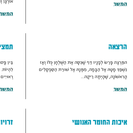
אוֹרְגָּן ו
המשך
המשך
הרצאה
תמצי
המַּרְצֶה פָּרַשׂ לְפָנָיו דַּף שֶׁכִּסָּה אֶת הַשֻּׁלְחָן כֻּלּוֹ וְאָז
בֵּין פָּסו
נִשְׁפַּךְ מָטָהּ אֶל הַבָּמָה, מִמֶּנָהּ אֶל שׁורַּת הַסַּפְסָלִים
לִהְיוֹת. 
הָרִאשׁוֹנָה, שֶׁהָיְתָה רֵיקָה…
רְאוּיִים 
המשך
המשך
איכות החומר האנושי
זרויו