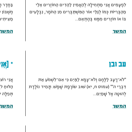
לִפְעָמִים אֲנִי מַתְחִילָה לְהַאֲמִין לַהֵדִים הַחוֹזְרִים אֵלַי
בַּחֶדֶר הָ
מֵהַבְּרִיּוֹת כְּמוֹ לְגַלֵּי אוֹר הַמִּשְׁתַּבְּרִים מִן הַחֹמֶר, נִבְלָעִים
חֶשְׁבּוֹן 
בּוֹ אוֹ חוֹזְרִים מִמֶּנּוּ בְּהֶתְאֵם…
מַצִּיתִים
המשך
המשך
עב ובן
* [אֲנִ
"לֹא־רָעָב לַלֶּחֶם וְלֹא־צָמָא לַמַּיִם כִּי אִם־לִשְׁמֹעַ אֵת
אֲנִי רוֹצ
דִּבְרֵי ה'" (עמוס ח, יא) שׁוּב שׂוֹרֶפֶת שֶׁמֶשׁ. תָּמִיד נוֹלֶדֶת
הַלּוּחַ ל
לְהוּטָה אֶל שָׁמַיִם…
תְּפִלָּה 
המשך
המשך