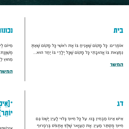
בית
נכונו
אוֹמְרִים: כָּל מָקוֹם שֶׁאָנִיחַ בּוֹ אֶת רֹאשִׁי כָּל מָקוֹם שֶׁאַתְּ
מִיּוֹם לְי
נִמְצֵאת בּוֹ אֲהוּבָתִי כָּל מָקוֹם שֶׁכָּל יְלָדַי בּוֹ יַחַד הוּא…
מְשַׁנֶּנֶת
מִחוּץ לַ
המשך
המשך
דג
*[אֵיכְ
יוֹתֵר]
אִישׁ אֵינוֹ מַבְחִין בָּנוּ. עַל כָּל חִיּוּךְ גָּלוּי לָעַיִן יֶשְׁנוֹ גַּם
חִיּוּךְ מֻסְתַּר מֵעַיִן. אֶת הַצַּוָּאר שֶׁלְּךָ אֶתְפֹּס בְּרִפְרוּף
אֵיכְשֶׁהו