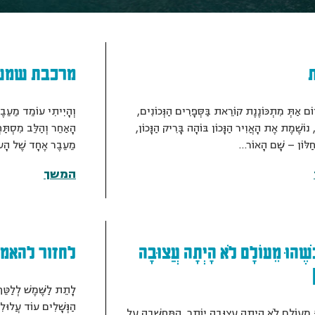
ת
מרכבת שמש
וֹם אַתְּ מִתְכּוֹנֶנֶת קוֹרֵאת בַּסְּפָרִים הַנְּכוֹנִים,
וְהָיִיתִי עוֹמֵד מֵעֵב
, נוֹשֶׁמֶת אֶת הָאֲוִיר הַנָּכוֹן בּוֹהָה בָּרִיק הַנָּכוֹן,
הָאַחֵר וְהַלֵּב מִסְתַּח
חַלּוֹן – שָׁם הָאוֹר…
מֵעֵבֶר אֶחָד שֶׁל הָ
המשך
שֶׁהוּ מֵעוֹלָם לֹא הָיְתָה עֲצוּבָה
לחזור להאמי
לָתֵת לַשֶּׁמֶשׁ לְלַטֵּ
הַנְּשָׁלִים עוֹד עֲלוּל
ּ מֵעוֹלָם לֹא הָיְתָה עֲצוּבָה יוֹתֵר, הַמַּחֲשָׁבָה עַל