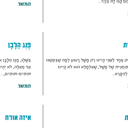
ְהֵם קָנוּ לָהּ בִּנְיַר…
המשך
ת
פֶנְג הַלָּבָן
ּק אֶחָד לַשֵּׁנִי הָיִינוּ רַק מָשָׁל רָעוּעַ לְמָה שֶׁבִּקַּשְׁנוּ
בַּשֶּׁלֶג, פֶנְג הַלָּבָן
תַּמְצִית שֶׁל מָשָׁל, שֶׁאִלְמָלֵא הוּא לֹא הָיִינוּ
אַף מֵאֵלֶּה, לֹא יִהְיוּ
לְהִקָּרֵא…
תּוּתִים-תּוּתִים,…
המשך
ת
איזה אורח