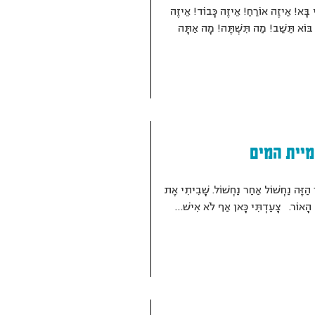
 בָּא! אֵיזֶה אוֹרֵחַ! אֵיזֶה כָּבוֹד! אֵיזֶה
! בּוֹא תֵּשֵׁב! מַה תִּשְׁתֶּה! מָה אַתָּה
יית המים
 הַזֶּה נַחְשׁוֹל אַחַר נַחְשׁוֹל. שָׁבִיתִי אֶת
ת הָאוֹר. צָעַדְתִּי כָּאן אַף לֹא אִישׁ…