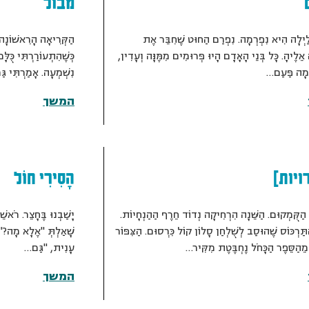
מבול
לַיְלָה הִיא נִפְרְמָה. נִפְרַם הַחוּט שֶׁחִבֵּר אֶת
הַקְּרִיאָה הָרִאשׁוֹנָה
ֵלֶיהָ. כָּל בְּנֵי הָאָדָם הָיוּ פְּרוּמִים מִמֶּנָּה וְעָדִין,
כְּשֶׁהִתְעוֹרַרְתִּי כֻּל
ׁמָה פַּעַם…
נִשְׁמְעָה. אָמַרְתִּי גַ
המשך
ויות]
הָסִירִי חוֹל
הַקֻּמְקוּם. הַשֵּׁנָה הִרְחִיקָה נְדוֹד חֵרֶף הַהַנְחָיוֹת.
יָשַׁבְנוּ בֶּחָצֵר. רֹאשֵׁ
תַּרְכּוֹס שֶׁהוּסַב לְשֻׁלְחַן סָלוֹן קוֹל כִּרְסוּם. הַצִּפּוֹר
שָׁאַלְתְּ "אֶלָא מָה?" 
 מֵהַסֵּפֶר הַכָּחֹל נֶחְבֶּטֶת מִקִּיר…
עָנִית, "גַּם…
המשך