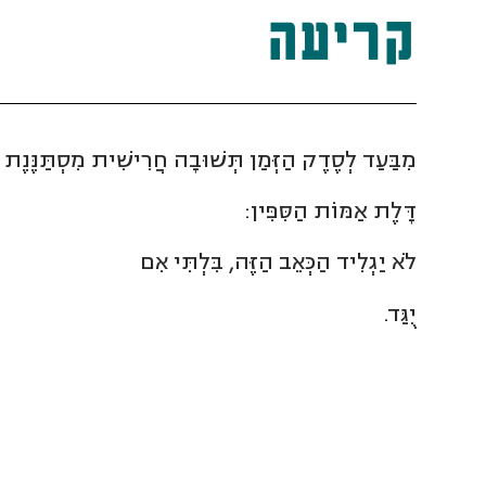
קריעה
מִבַּעַד לְסֶדֶק הַזְּמַן תְּשׁוּבָה חֲרִישִׁית מִסְתַּנֶּנֶת 
דָּלֶת אַמּוֹת הַסִּפִּין:
לֹא יַגְלִיד הַכְּאֵב הַזֶּה, בִּלְתִּי אִם
יֻגַּד.