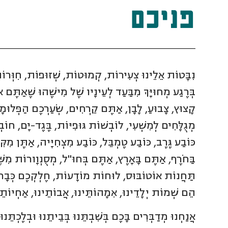
פניכם
נִבָּטוֹת אֵלֵינוּ צְעִירוֹת, קְמוּטוֹת, שְׁזוּפוֹת, חִוְּרו
בְּרֶגַע מְחוּיָּךְ מִבַּעַד לְעֵינָיו שֶׁל מִישֶׁהוּ שֶׁאַתֶּם 
קָצוּץ, צָבוּעַ, לָבָן, אַתֶּם קֵרְחִים, שְׂעַרְכֶם הַפְּלוּמָ
מְגֻלָּחִים לְמִשְׁעִי, לוֹבְשׁוֹת גּוּפִיּוֹת, בֶּגֶד-יָם, חוֹ
כּוֹבַע גֶּרֶב, כּוֹבַע טֶמְבֵּל, כּוֹבַע מִצְחִיָּיה, אַתֶּן מִקּ
בַּחֹרֶף, אַתֶּם בָּאָרֶץ, אַתֶּם בְּחוּ"ל, מְסֻנְוָורוֹת מִשּׁ
תַּחֲנוֹת אוֹטוֹבּוּס, לוּחוֹת מוֹדָעוֹת, חֶלְקְכֶם כְּבָר עַ
הֵם שְׁמוֹת יְלָדֵינוּ, אִמָהוֹתֵּינוּ, אֲבוֹתֵינוּ, אַחְיוֹתֵינו
אֲנַחְנוּ מְדַבְּרִים בָּכֶם בְּשִׁבְתֵּנוּ בְּבֵיתֵנוּ וּבְלֶכְתֵּנוּ ב