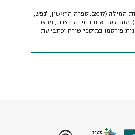
בת-שבע דורי-קרלייה (ילידת 1970, ירושלים), בוגרת המחזור הראשון של בית הספר לאמנויות המילה (2017). ספרה הראשון, "נפש,
חשבון" (הוצ' מקום לשירה) זכה בפרס הליקון למשוררים בתחילת דרכם ע"ש רמי דיצני (2015). מנחה סדנאות כתיבה יוצרת, מרצה
ית פורסמו במוספי שירה וכתבי עת