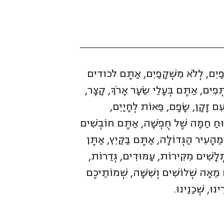
קָפַיִם, לְלֹא מִשְׁקָפַיִם, אַתֶּם לכודים
ְּפִים, אַתֶּם בְּעָלֵי שֵׂעָר אָרֹךְ, קָצָר,
ִם זָקָן, שָׂפָם, פֵּאוֹת לְחָיַיִם,
ְרוּחַ חַמָּה שֶׁל חֻפְשָׁה, אַתֶּם חוֹבְשִׁים
מֵהָעִיר הַגְּדוֹלָה, אַתֶּם בַּקַּיִץ, אַתֶּן
תְלָשִׁים מִקִּירוֹת, עַמּוּדִים, גְּדֵרוֹת,
 מֵאָה שְׁלוֹשִׁים וְשִׁשָּׁה, שְׁמוֹתֵיכֶם
וּ, שְׁכֵנֵינוּ.