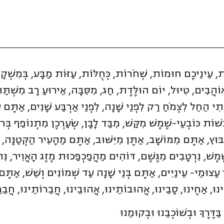
ֹת, עֵינֵיכֶם חוּמוֹת, שְׁחֹרוֹת, כְּחֻלּוֹת, עַזּוֹת מַבָּע, בְּמִשְׁ
אוֹהֲבִים, טִיּוּל, יוֹם הוּלֶּדֶת, חַג, מִסִּבָּה, אֵירוּעַ רָב מִשְׁתַּת
תִי הֵחֵל לִצְמֹחַ רַק לִפְנֵי שָׁנָה, לִפְנֵי אַרְבַּע שָׁנִים, אַתֶּם ע
בְשׁוֹת כּוֹבְעֵי-שֶׁמֶשׁ מִקַּשׁ, מִבַּד לָבָן, שְׂעַרְכֶן מִתְנוֹפֵף בּ
ִבּוּץ, אַתֶּם מִמּוֹשָׁב, אַתֶּן מִיִּשּׁוּב, אַתֶּם מֵהָעִיר הַקְּטַנָּה, 
ֶמֶשׁ, נִרְטָבִים מִגֶּשֶׁם, דּוֹהִים מֵהֲפַכְפַּכוּת מֶזֶג הָאֲוִיר, נִּ
צוּמֵי- עֵינַיִים, אַתֶּם בְּנֵי שָׁנָה עַד שְׁמוֹנִים וְשֵׁשׁ, אַתֶּם
ּ, אַחֶינוּ, סָבֵינוּ, אֲהוּבוֹתֵינוּ, אֲהוּבֵינוּ, חֲבֵרוֹתֵינוּ, חֲבֵרֵינ
ַּדֶּרֶךְ וּבְשׁוֹכְבֵנוּ וּבְקוּמֵנוּ