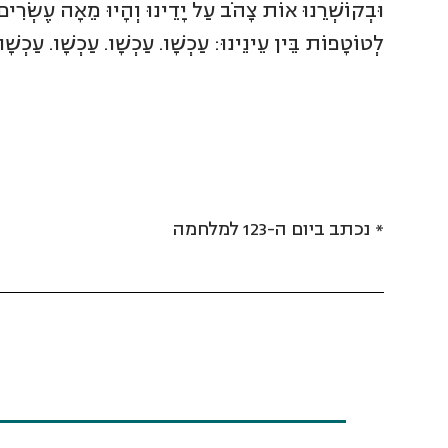
וּבְקוֹשְׁרֵנוּ אוֹת צָהֹב עַל יָדֵינוּ וְהָיוּ מֵאָה עֶשְׂרִים
לְטוֹטָפוֹת בֵּין עֵינֵינוּ: עַכְשָׁו. עַכְשָׁו. עַכְשָׁו. עַכְשָׁו.
* נכתב ביום ה-123 למלחמה