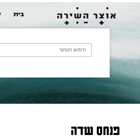
בית
ש
פנחס שדה