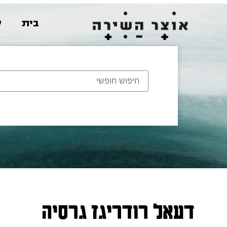
בית
ש
דעאל רודריגז גרסיה