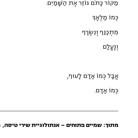
מַקּוֹר כָּתֹם גּוֹזֵר אֶת הַשָּׁמַיִם.
כְּמוֹ מַלְאָךְ
מִתְכַּנֵּף וְנִשְׂרָף
וְנֶעֱלָם
אֲבָל כְּמוֹ אָדָם לָעוּף,
כְּמוֹ אָדָם.
מתוך:
שמיים פתוחים – אנתולוגיית שירי טיסה,
מ