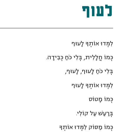
לעוף
לִמְּדוּ אוֹתְךָ לָעוּף
כְּמוֹ חֲלָלִית, בְּלִי כֹּחַ כְּבִידָה.
בְּלִי כֹּחַ לָעוּף, לָעוּף,
לִמְּדוּ אוֹתְךָ לָעוּף
כְּמוֹ מָטוֹס
בְּרַעַשׁ עַל קוֹלִי.
כְּמוֹ מַסּוֹק לִמְּדוּ אוֹתְךָ