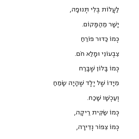
לַעֲלוֹת בְּלִי תְּנוּפָה,
יָשָׁר מֵהַמָּקוֹם.
כְּמוֹ כַּדּוּר פּוֹרֵחַ
צִבְעוֹנִי וּמָלֵא חֹם.
כְּמוֹ בָּלוֹן שֶׁבָּרַח
מִיָּדוֹ שֶׁל יֶלֶד שֶׁהָיָה שָׂמֵחַ
וְעַכְשָׁו שָׁכַח.
כְּמוֹ שַׂקִּית רֵיקָה,
כְּמוֹ צִפּוֹר נְדִירָה,