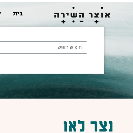
בית
ש
נצר לאו