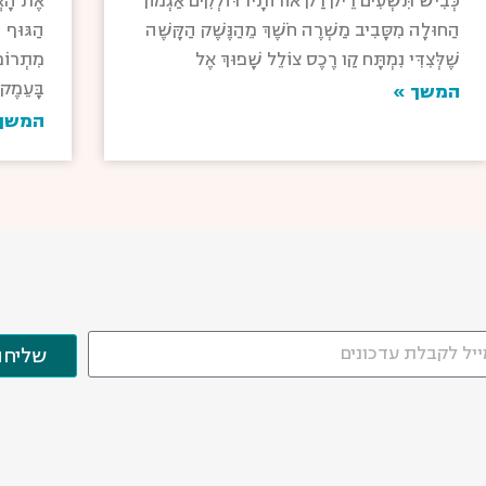
כְּבִישׁ תִּשְׁעִים רֵיק רַק אוֹרוֹתָיו דּוֹלְקִים אַגְמוֹן
אֶת הָאֲד
הַחוּלָה מִסָּבִיב מַשְׁרֶה חֹשֶׁךְ מֵהַנֶּשֶׁק הַקָּשֶׁה
הַגּוּף ה
שֶׁלְּצִדִּי נִמְתָּח קַו רֶכֶס צוֹלֵל שָׁפוּךְ אֶל
מִתְרוֹמ
בָּעֵמֶק
המשך »
המשך
שליחה