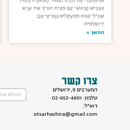
אִם תְּחַבְּרִי אֶת הַיָּרֵחַ לְעַמּוּד הַתְּאוּרָה מִיָּמִין
הַכְּבִישׁ הָרָאשִׁי יְנַגֵּן מִבֵּית הוֹרַיִךְ שִׁיר עֶרֶשׂ
שְׁבִילֵי קִבּוּץ מִתְעַקְּלִים בַּחֲרִיצֵי אֶבֶן
יְרוּשַׁלְמִית
המשך »
צרו קשר
המערבים 9, ירושלים
טלפון:
02-652-4601
דוא״ל:
otsarhashira@gmail.com