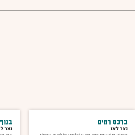
ברכס רמים
בנוף 
נצר לאו
נצר ל