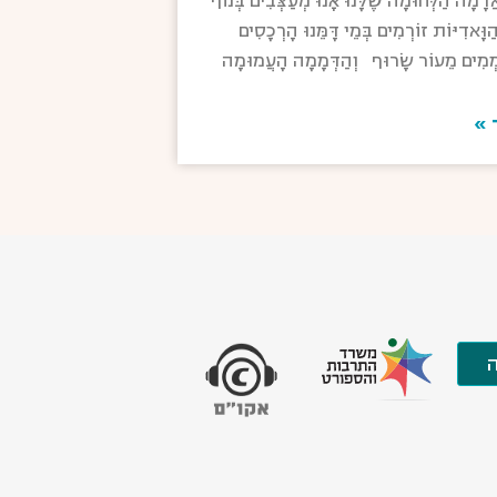
ָמָה הַלְּחוּמָה שֶׁלָּנוּ אָנוּ מְעַצְּבִים בְּנוֹף
ַוָּאדִיּוֹת זוֹרְמִים בְּמֵי דָּמֵּנוּ הָרְכָסִים
ְמִים מֵעוֹר שָׂרוּף וְהַדְּמָמָה הָעֲמוּמָה
 »