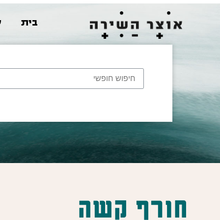
בית
ש
חורף קשה