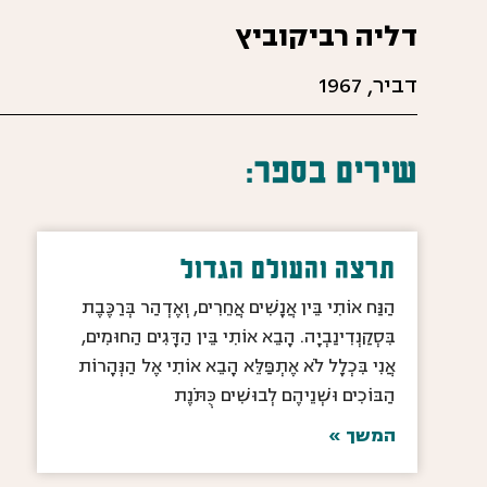
דליה רביקוביץ
דביר,
1967
שירים בספר:
תרצה והעולם הגדול
הַנַּח אוֹתִי בֵּין אֲנָשִׁים אֲחֵרִים, וְאֶדְהַר בְּרַכֶּבֶת
בִּסְקַנְדִינַבְיָה. הָבֵא אוֹתִי בֵּין הַדָּגִים הַחוּמִים,
אֲנִי בִּכְלָל לֹא אֶתְפַּלֵּא הָבֵא אוֹתִי אֶל הַנְּהָרוֹת
הַבּוֹכִים וּשְׁנֵיהֶם לְבוּשִׁים כֻּתֹּנֶת
המשך »