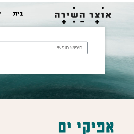
בית
ש
אפיקי ים