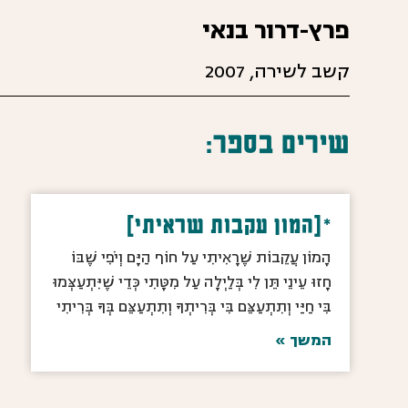
פרץ-דרור בנאי
קשב לשירה,
2007
שירים בספר:
*[המון עקבות שראיתי]
הָמוֹן עֲקֵבוֹת שֶׁרָאִיתִי עַל חוֹף הַיָּם וְיֹפִי שֶׁבּוֹ
חָזוּ עֵינֵי תֵּן לִי בְּלַיְלָה עַל מִטָּתִי כְּדֵי שֶׁיִּתְעַצְּמוּ
בִּי חַיַּי וְתִתְעַצֵּם בִּי בְּרִיתְךָ וְתִתְעַצֵּם בְּךָ בְּרִיתִי
המשך »